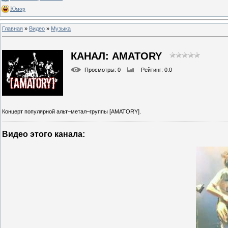
Юмор
Главная
»
Видео
»
Музыка
КАНАЛ: AMATORY
Просмотры
: 0
Рейтинг
: 0.0
Концерт популярной альт–метал–группы [AMATORY].
Видео этого канала
: