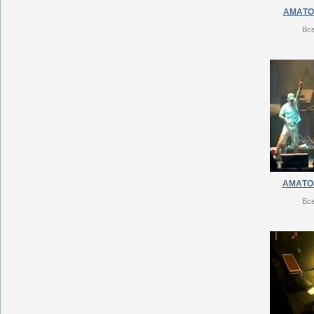
АМAТОR
Вс
АМAТОR
Вс