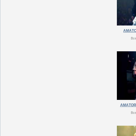
АМAТО
Вс
АМAТОRY
Вс