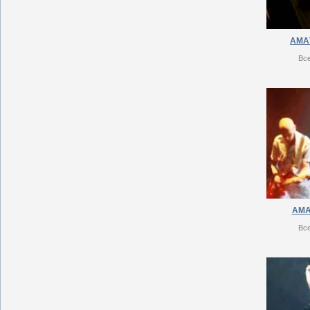
АМAТ
Вс
АМAТ
Вс