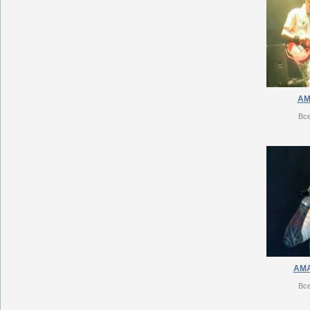
АМ
Вс
АМA
Вс