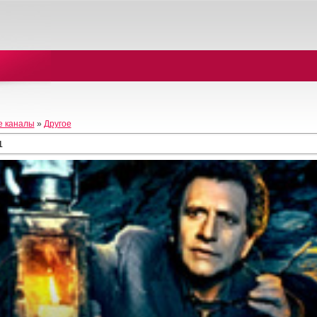
е каналы
»
Другое
1