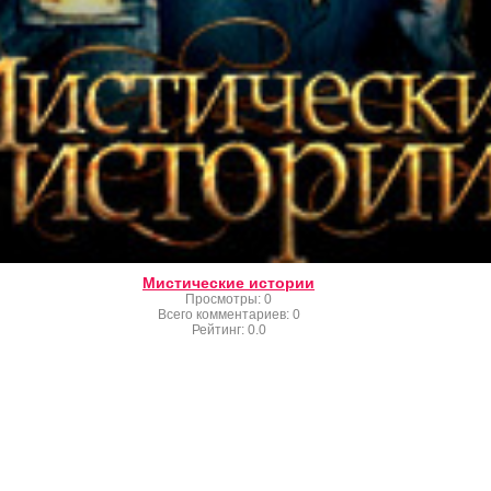
Мистические истории
Просмотры
:
0
Всего комментариев
:
0
Рейтинг
:
0.0