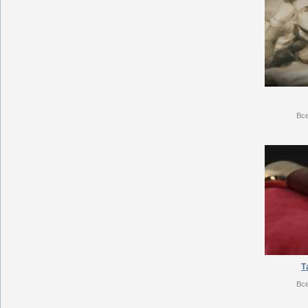
Вс
Т
Вс