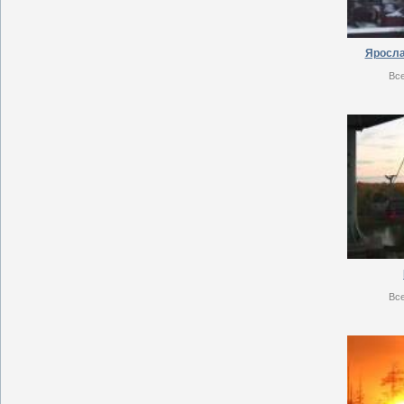
Яросла
Вс
Вс