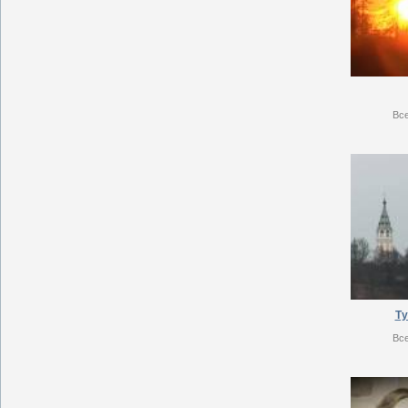
Вс
Ту
Вс