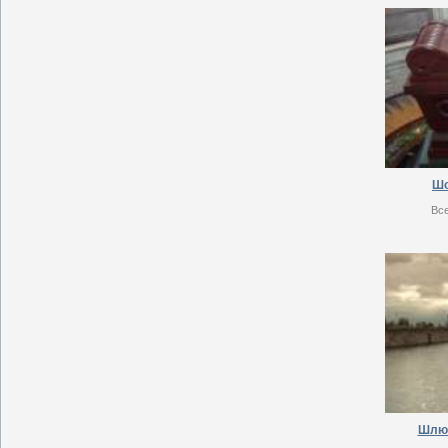
Шо
Вс
Шлю