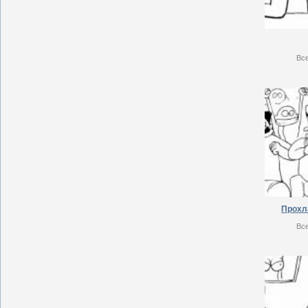
Вс
Прохл
Вс