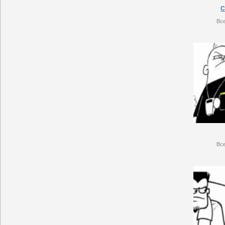
С
Вс
Вс